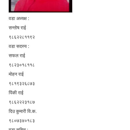
वडा अध्यक्ष :
सन्तोष राई
९८६२२८११९२
वडा सदस्य :
सफल राई
९८२३०१८११८
मोहन राई
९८१९३२६८७३
पिंकी राई
९८६२२२३१८७
दिउ कुमारी वि.क.
९८०७३४०१८३
वडा सचिव :