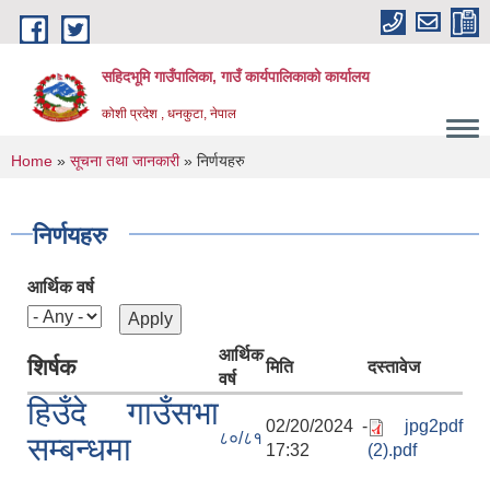
Skip to main content
सहिदभूमि गाउँपालिका, गाउँ कार्यपालिकाको कार्यालय
कोशी प्रदेश , धनकुटा, नेपाल
You are here
Home
»
सूचना तथा जानकारी
» निर्णयहरु
निर्णयहरु
आर्थिक वर्ष
आर्थिक
शिर्षक
मिति
दस्तावेज
वर्ष
हिउँदे गाउँसभा
02/20/2024 -
jpg2pdf
८०/८१
सम्बन्धमा
17:32
(2).pdf