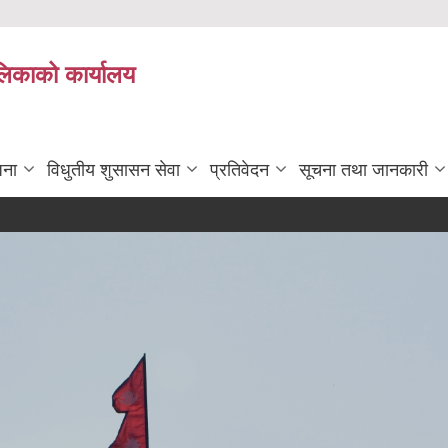
ालिकाको कार्यालय
जना
विधुतीय शुसासन सेवा
प्रतिवेदन
सूचना तथा जानकारी
अन
मि
आन
मि
२०
मि
आ.
मि
Su
मि