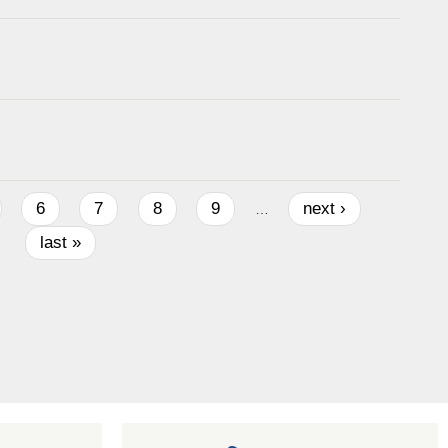
6
7
8
9
next ›
…
last »