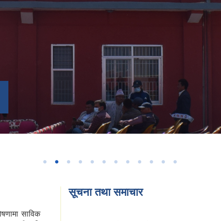
मि
सूचना तथा समाचार
घोषणामा साविक