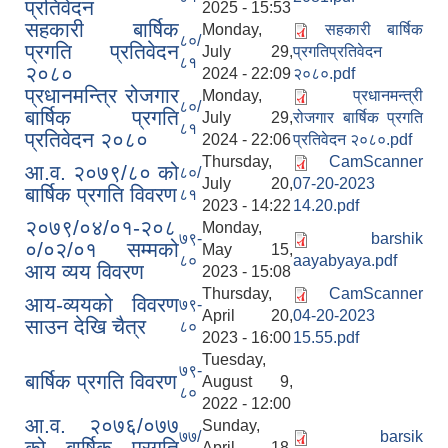
प्रतिवेदन
2025 - 15:53
सहकारी बार्षिक
Monday,
सहकारी बार्षिक
८०/
प्रगति प्रतिवेदन
July 29,
प्रगतिप्रतिवेदन
८१
२०८०
2024 - 22:09
२०८०.pdf
प्रधानमन्त्रि रोजगार
Monday,
प्रधानमन्त्री
८०/
बार्षिक प्रगति
July 29,
रोजगार बार्षिक प्रगति
८१
प्रतिवेदन २०८०
2024 - 22:06
प्रतिवेदन २०८०.pdf
Thursday,
CamScanner
आ.व. २०७९/८० को
८०/
July 20,
07-20-2023
बार्षिक प्रगति विवरण
८१
2023 - 14:22
14.20.pdf
२०७९/०४/०१-२०८
Monday,
७९-
barshik
०/०२/०१ सम्मको
May 15,
८०
aayabyaya.pdf
आय व्यय विवरण
2023 - 15:08
Thursday,
CamScanner
आय-व्ययको विवरण
७९-
April 20,
04-20-2023
साउन देखि चैत्र
८०
2023 - 16:00
15.55.pdf
Tuesday,
७९-
बार्षिक प्रगति विवरण
August 9,
८०
2022 - 12:00
आ.व. २०७६/०७७
Sunday,
७७/
barsik
को बार्षिक प्रगति
April 18,