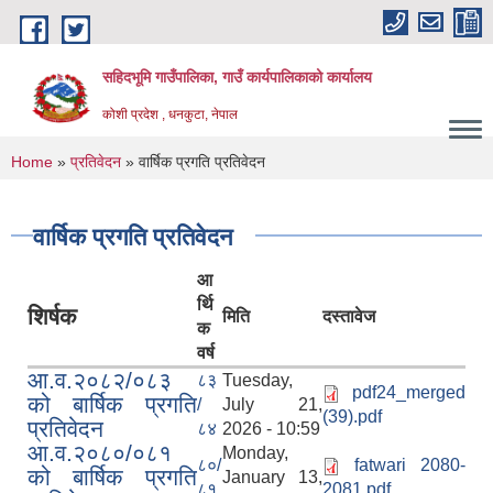
Skip to main content
सहिदभूमि गाउँपालिका, गाउँ कार्यपालिकाको कार्यालय
कोशी प्रदेश , धनकुटा, नेपाल
You are here
Home
»
प्रतिवेदन
» वार्षिक प्रगति प्रतिवेदन
वार्षिक प्रगति प्रतिवेदन
आ
र्थि
शिर्षक
मिति
दस्तावेज
क
वर्ष
आ.व.२०८२/०८३
८३
Tuesday,
pdf24_merged
को बार्षिक प्रगति
/
July 21,
(39).pdf
प्रतिवेदन
८४
2026 - 10:59
आ.व.२०८०/०८१
Monday,
८०/
fatwari 2080-
को बार्षिक प्रगति
January 13,
८१
2081.pdf