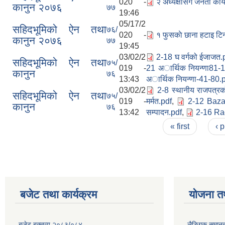
020 -
२ अध्यक्षास‌ग जनता का
कानुन २०७६
७७
19:46
05/17/2
सहिदभूमिको ऐन तथा
७६/
020 -
१ फुसकाे छाना हटाइ टि
कानुन २०७६
७७
19:45
03/02/2
2-18 घ वर्गको ईजाजत.
सहिदभूमिको ऐन तथा
७५/
019 -
21 अार्थिक नियन्णा81-
कानुन
७६
13:43
अार्थिक नियन्णा-41-80.
03/02/2
2-8 स्थानीय राजपत्र
सहिदभूमिको ऐन तथा
७५/
019 -
मर्मत.pdf
,
2-12 Baza
कानुन
७६
13:42
सम्पादन.pdf
,
2-16 Ra
Pages
« first
‹ 
बजेट तथा कार्यक्रम
योजना त
बजेट बक्तव्य २०८३/०८४
लैङ्गिक समान