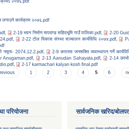
र्यक्रमऽ २०७६.pdf
न लगाउने कार्यक्रम २०७६.pdf
pdf
,
2-19 भवन निर्माण मापदण्ड सहिदभूमि गाउँ पालिका.pdf
,
2-20 Guid
124.pdf
,
2-22 टोल विकास संस्था सञ्चालन कार्यविधि २०७४.pdf
,
P
pdf
को नमूना- 2074.12.2.pdf
,
2-9 करारमा जनशक्ति व्यवस्थापन गर्ने कार्यव
r Anugaman.pdf
,
2-13 Aanudan Sahayata.pdf
,
2-14 उपभो
dio.pdf
,
2-17 karmachari kalyan kosh final.pdf
previous
1
2
3
4
5
6
n
था परियोजना
सार्वजनिक खरिद/बोलपत
ता तथा सामाजिक समावेशीकरण
आन्तरिक आय ठेक्का बन्दोबस्ती सम्बन्ध