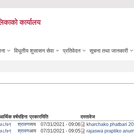
ालिकाको कार्यालय
जना
विधुतीय शुसासन सेवा
प्रतिवेदन
सूचना तथा जानकारी
आर्थिक वर्ष
महिना
प्रकार
मिति
दस्तावेज
७८/७९
श्रावण
व्यय
07/31/2021 - 09:06
kharchako phatbari 20
७८/७९
श्रावण
आय
07/31/2021 - 09:05
rajaswa praptiko anu