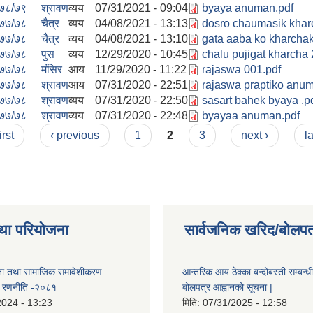
७८/७९
श्रावण
व्यय
07/31/2021 - 09:04
byaya anuman.pdf
७७/७८
चैत्र
व्यय
04/08/2021 - 13:13
dosro chaumasik khar
७७/७८
चैत्र
व्यय
04/08/2021 - 13:10
gata aaba ko kharchak
७७/७८
पुस
व्यय
12/29/2020 - 10:45
chalu pujigat kharcha
७७/७८
मंसिर
आय
11/29/2020 - 11:22
rajaswa 001.pdf
७७/७८
श्रावण
आय
07/31/2020 - 22:51
rajaswa praptiko anu
७७/७८
श्रावण
व्यय
07/31/2020 - 22:50
sasart bahek byaya .p
७७/७८
श्रावण
व्यय
07/31/2020 - 22:48
byayaa anuman.pdf
irst
‹ previous
1
2
3
next ›
l
था परियोजना
सार्वजनिक खरिद/बोलपत
ता तथा सामाजिक समावेशीकरण
आन्तरिक आय ठेक्का बन्दोबस्ती सम्बन्ध
ण रणनीति -२०८१
बोलपत्र आह्वानको सूचना |
2024 - 13:23
मिति:
07/31/2025 - 12:58